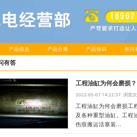
产品信息
产品分类
产品知识
有问
问有答
工程油缸为何会磨损？
2022-05-07 14:22:37 浏
工程油缸为何会磨损工
及各种重型油缸。工程
伤痕搬运活塞装...