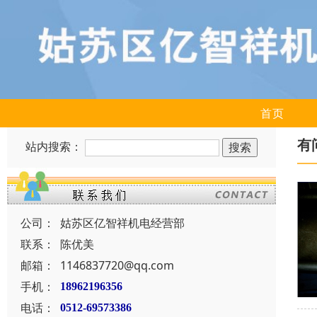
首页
有
站内搜索：
公司：
姑苏区亿智祥机电经营部
联系：
陈优美
邮箱：
1146837720@qq.com
手机：
18962196356
电话：
0512-69573386