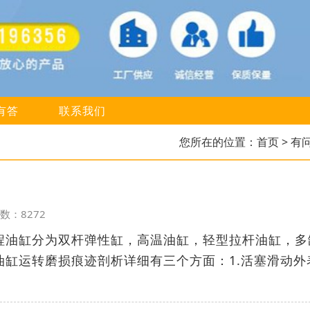
有答
联系我们
您所在的位置：
首页
> 有
览次数：8272
程油缸分为双杆弹性缸，高温油缸，轻型拉杆油缸，多
油缸运转磨损痕迹剖析详细有三个方面：1.活塞滑动外