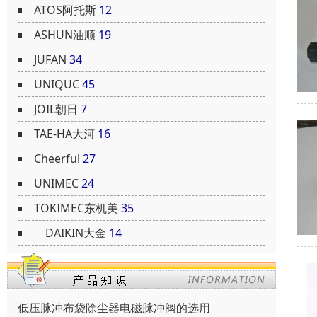
ATOS阿托斯
12
ASHUN油顺
19
JUFAN
34
UNIQUC
45
JOIL朝日
7
TAE-HA大河
16
Cheerful
27
UNIMEC
24
TOKIMEC东机美
35
DAIKIN大金
14
低压脉冲布袋除尘器电磁脉冲阀的选用