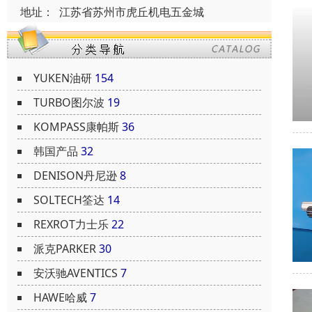
地址：
江苏省苏州市虎丘机电五金城
YUKEN油研
154
TURBO图尔波
19
KOMPASS康帕斯
36
韩国产品
32
DENISON丹尼逊
8
SOLTECH筌达
14
REXROT力士乐
22
派克PARKER
30
安沃驰AVENTICS
7
HAWE哈威
7