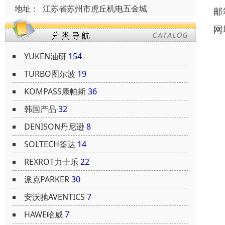
地址：
江苏省苏州市虎丘机电五金城
邮
网
YUKEN油研
154
TURBO图尔波
19
KOMPASS康帕斯
36
韩国产品
32
DENISON丹尼逊
8
SOLTECH筌达
14
REXROT力士乐
22
派克PARKER
30
安沃驰AVENTICS
7
HAWE哈威
7