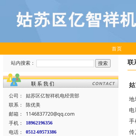
首页
联
站内搜索：
姑
公司：
姑苏区亿智祥机电经营部
地
联系：
陈优美
电
邮箱：
1146837720@qq.com
手
手机：
18962196356
传
电话：
0512-69573386