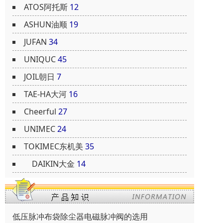
ATOS阿托斯
12
ASHUN油顺
19
JUFAN
34
UNIQUC
45
JOIL朝日
7
TAE-HA大河
16
Cheerful
27
UNIMEC
24
TOKIMEC东机美
35
DAIKIN大金
14
低压脉冲布袋除尘器电磁脉冲阀的选用