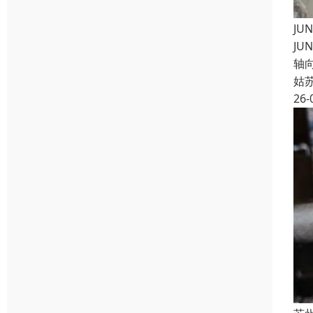
JU
JU
轴向
姑
26-