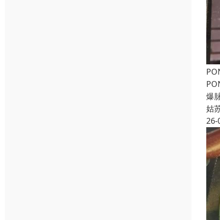
PO
PO
爆脉
姑
26-