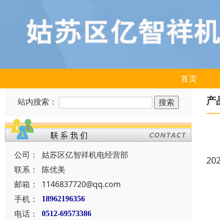
首页
产
站内搜索：
公司：
姑苏区亿智祥机电经营部
20
联系：
陈优美
邮箱：
1146837720@qq.com
手机：
18962196356
电话：
0512-69573386