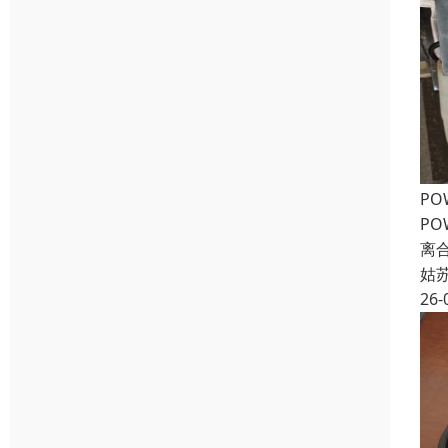
PO
PO
离合
姑
26-