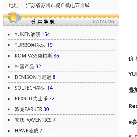
地址：
江苏省苏州市虎丘机电五金城
YUKEN油研
154
TURBO图尔波
19
KOMPASS康帕斯
36
价
韩国产品
32
Y
DENISON丹尼逊
8
SOLTECH筌达
14
叠
REXROT力士乐
22
Re
派克PARKER
30
安沃驰AVENTICS
7
■
HAWE哈威
7