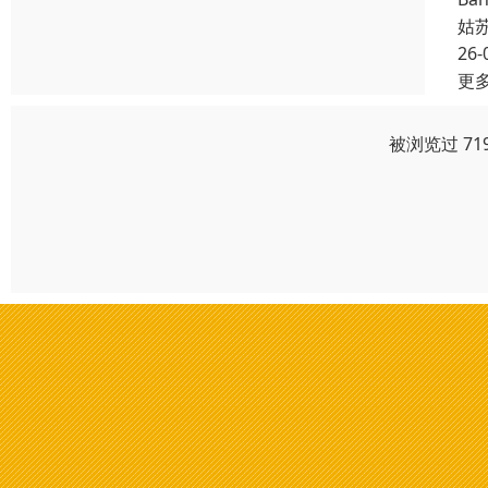
姑
26-
更
被浏览过 71