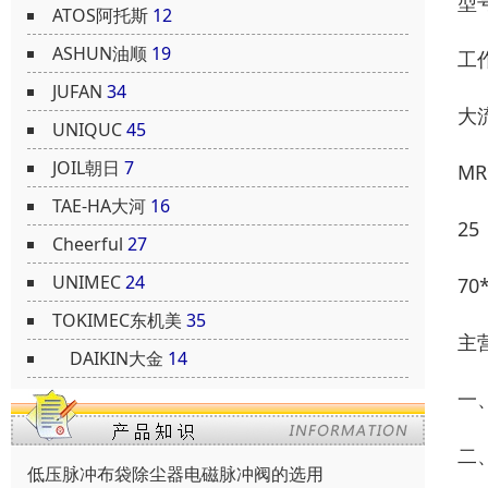
型
ATOS阿托斯
12
ASHUN油顺
19
工
JUFAN
34
大流
UNIQUC
45
JOIL朝日
7
MR
TAE-HA大河
16
25
Cheerful
27
UNIMEC
24
70
TOKIMEC东机美
35
主
DAIKIN大金
14
一
二
低压脉冲布袋除尘器电磁脉冲阀的选用