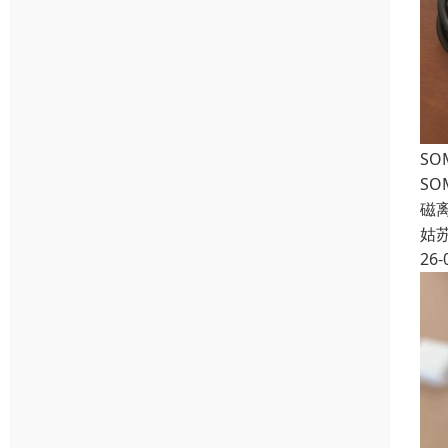
SO
SO
磁离
姑
26-