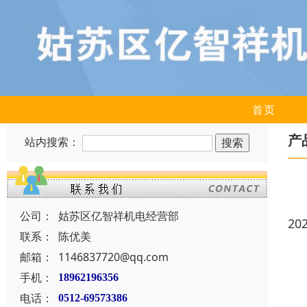
首页
产
站内搜索：
公司：
姑苏区亿智祥机电经营部
20
联系：
陈优美
邮箱：
1146837720@qq.com
手机：
18962196356
电话：
0512-69573386