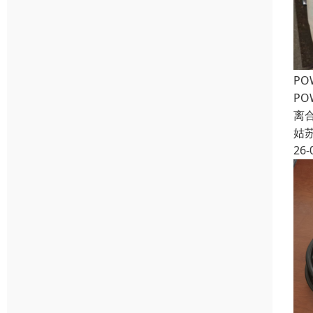
PO
PO
离合
姑
26-