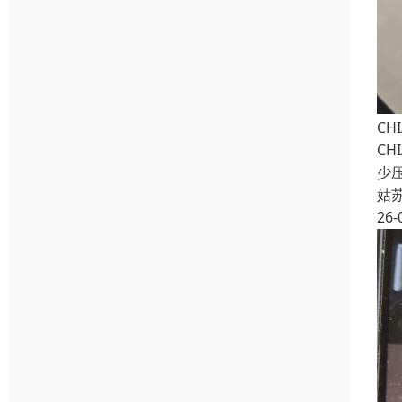
CH
CH
少
姑
26-