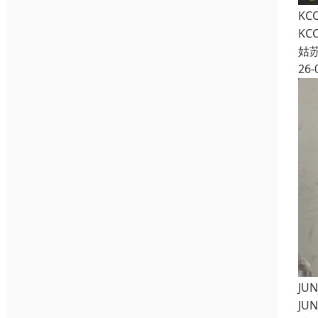
KC
KC
姑
26-
JU
JU