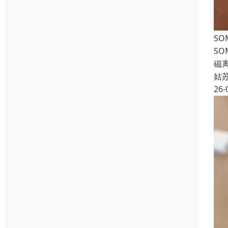
SO
SO
磁离
姑
26-