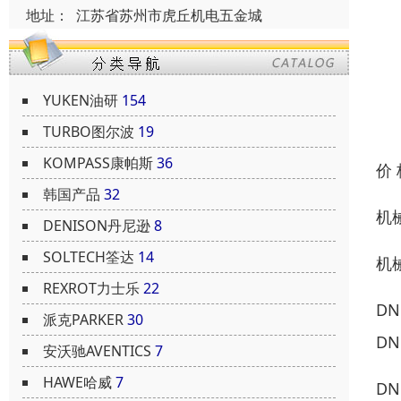
地址：
江苏省苏州市虎丘机电五金城
YUKEN油研
154
TURBO图尔波
19
KOMPASS康帕斯
36
价
韩国产品
32
机械
DENISON丹尼逊
8
SOLTECH筌达
14
机械
REXROT力士乐
22
DN
派克PARKER
30
DN
安沃驰AVENTICS
7
HAWE哈威
7
DN