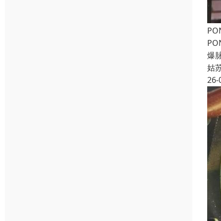
PO
PO
爆脉
姑
26-