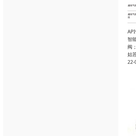
AP
智
阀
姑
22-