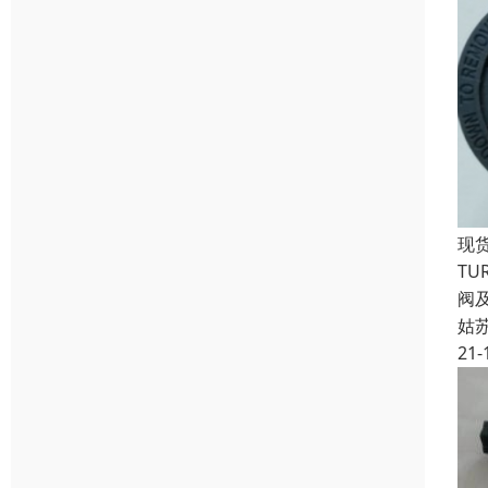
现货
T
阀
姑
21-