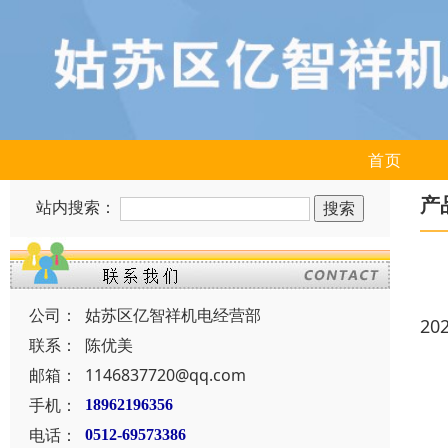
首页
产
站内搜索：
公司：
姑苏区亿智祥机电经营部
20
联系：
陈优美
邮箱：
1146837720@qq.com
手机：
18962196356
电话：
0512-69573386