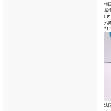
韩国
原
门
姑
21-
法国