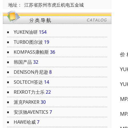
地址：
江苏省苏州市虎丘机电五金城
YUKEN油研
154
TURBO图尔波
19
KOMPASS康帕斯
36
价
韩国产品
32
YU
DENISON丹尼逊
8
SOLTECH筌达
14
YU
REXROT力士乐
22
MP
派克PARKER
30
安沃驰AVENTICS
7
MP
HAWE哈威
7