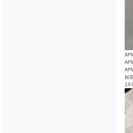
AP
AP
AP
姑
23-