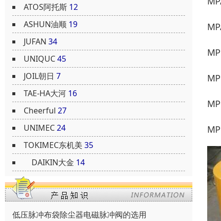
MP
ATOS阿托斯
12
ASHUN油顺
19
MP
JUFAN
34
MP
UNIQUC
45
JOIL朝日
7
MP
TAE-HA大河
16
MP
Cheerful
27
UNIMEC
24
MP
TOKIMEC东机美
35
DAIKIN大金
14
低压脉冲布袋除尘器电磁脉冲阀的选用