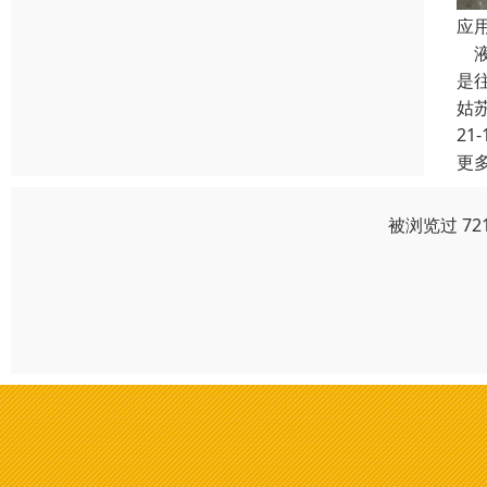
应用
液
是
姑
21-
更
被浏览过 72