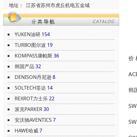
地址：
江苏省苏州市虎丘机电五金城
YUKEN油研
154
TURBO图尔波
19
KOMPASS康帕斯
36
价
韩国产品
32
AC
DENISON丹尼逊
8
SOLTECH筌达
14
韩国
REXROT力士乐
22
SW
派克PARKER
30
安沃驰AVENTICS
7
SW
HAWE哈威
7