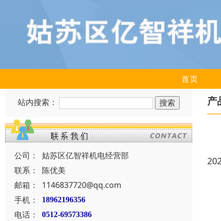
首页
产
站内搜索：
公司：
姑苏区亿智祥机电经营部
20
联系：
陈优美
邮箱：
1146837720@qq.com
手机：
18962196356
电话：
0512-69573386