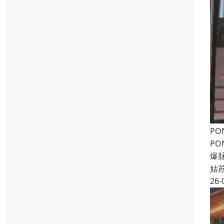
PO
PO
爆脉
姑
26-