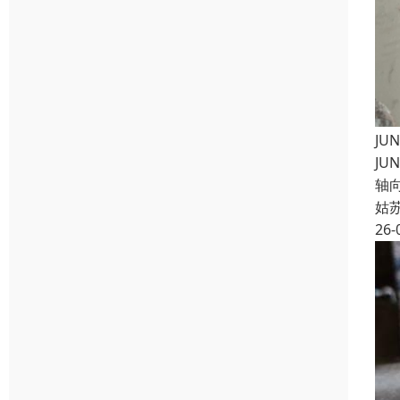
JU
JU
轴向
姑
26-