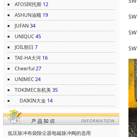
SW
ATOS阿托斯
12
ASHUN油顺
19
SW
JUFAN
34
SW
UNIQUC
45
JOIL朝日
7
SW
TAE-HA大河
16
Cheerful
27
UNIMEC
24
TOKIMEC东机美
35
DAIKIN大金
14
低压脉冲布袋除尘器电磁脉冲阀的选用