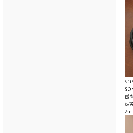
SO
SO
磁离
姑
26-