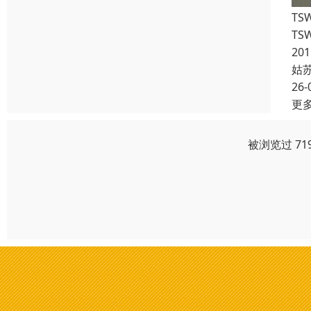
TS
TS
20
姑
26-
更
被浏览过 71