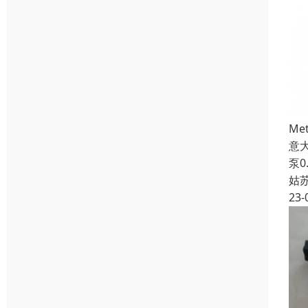
Me
意大
泵0
姑
23-