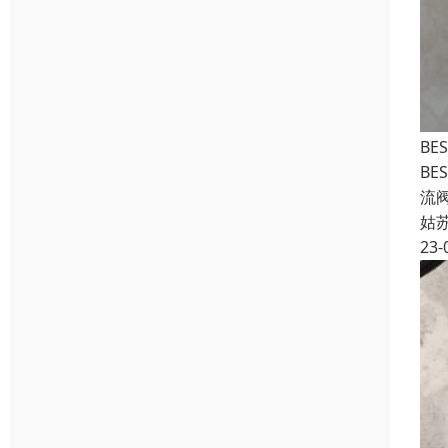
BE
BE
流阀
姑
23-