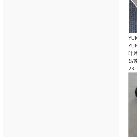
YU
YU
叶
姑
23-