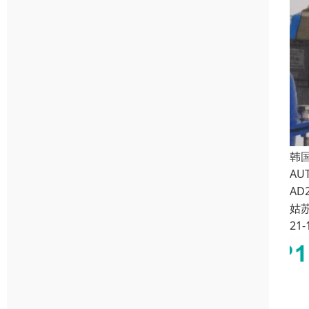
韩国
AUT
AD2
姑
21-