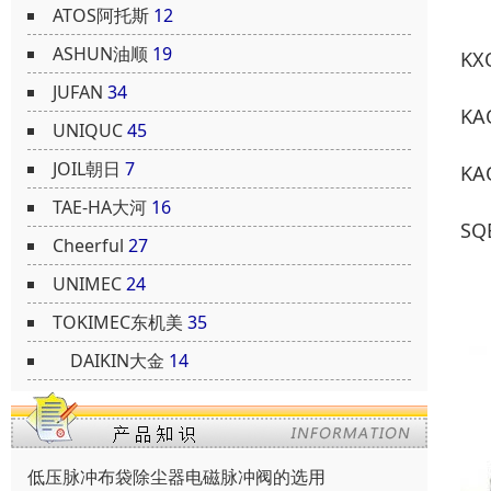
ATOS阿托斯
12
ASHUN油顺
19
KX
JUFAN
34
KA
UNIQUC
45
JOIL朝日
7
KA
TAE-HA大河
16
SQ
Cheerful
27
UNIMEC
24
TOKIMEC东机美
35
DAIKIN大金
14
低压脉冲布袋除尘器电磁脉冲阀的选用