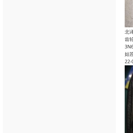
北译
齿轮箱
3N6
姑
22-