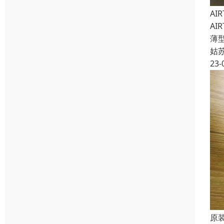
AI
AI
薄型
姑
23-
原装