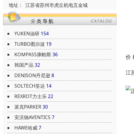
地址：
江苏省苏州市虎丘机电五金城
YUKEN油研
154
TURBO图尔波
19
KOMPASS康帕斯
36
价
韩国产品
32
江苏
DENISON丹尼逊
8
SOLTECH筌达
14
REXROT力士乐
22
派克PARKER
30
安沃驰AVENTICS
7
HAWE哈威
7