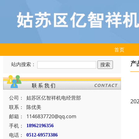
首页
产
站内搜索：
公司：
姑苏区亿智祥机电经营部
20
联系：
陈优美
邮箱：
1146837720@qq.com
手机：
18962196356
电话：
0512-69573386