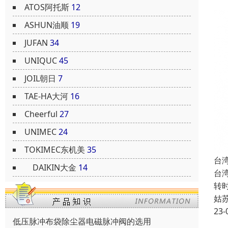
ATOS阿托斯
12
ASHUN油顺
19
JUFAN
34
UNIQUC
45
JOIL朝日
7
TAE-HA大河
16
Cheerful
27
UNIMEC
24
TOKIMEC东机美
35
台湾
DAIKIN大金
14
台湾
转
姑
23-
低压脉冲布袋除尘器电磁脉冲阀的选用