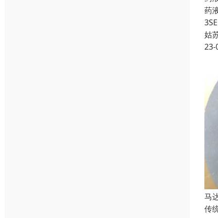
药液
3S
姑
23-
马达
传