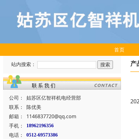
首页
产
站内搜索：
公司：
姑苏区亿智祥机电经营部
20
联系：
陈优美
邮箱：
1146837720@qq.com
手机：
18962196356
电话：
0512-69573386