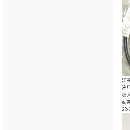
江苏
液
吸
姑
22-