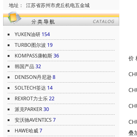
地址：
江苏省苏州市虎丘机电五金城
YUKEN油研
154
TURBO图尔波
19
KOMPASS康帕斯
36
价
韩国产品
32
CH
DENISON丹尼逊
8
SOLTECH筌达
14
CH
REXROT力士乐
22
CH
派克PARKER
30
安沃驰AVENTICS
7
C
HAWE哈威
7
叠